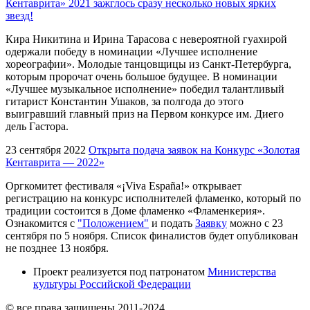
Кентаврита» 2021 зажглось сразу несколько новых ярких
звезд!
Кира Никитина и Ирина Тарасова с невероятной гуахирой
одержали победу в номинации «Лучшее исполнение
хореографии». Молодые танцовщицы из Санкт-Петербурга,
которым пророчат очень большое будущее. В номинации
«Лучшее музыкальное исполнение» победил талантливый
гитарист Константин Ушаков, за полгода до этого
выигравший главный приз на Первом конкурсе им. Диего
дель Гастора.
23 сентября 2022
Открыта подача заявок на Конкурс «Золотая
Кентаврита — 2022»
Оргкомитет фестиваля «¡Viva España!» открывает
регистрацию на конкурс исполнителей фламенко, который по
традиции состоится в Доме фламенко «Фламенкерия».
Ознакомится с
"Положением"
и подать
Заявку
можно с 23
сентября по 5 ноября. Список финалистов будет опубликован
не позднее 13 ноября.
Проект реализуется под патронатом
Министерства
культуры Российской Федерации
© все права защищены 2011-2024