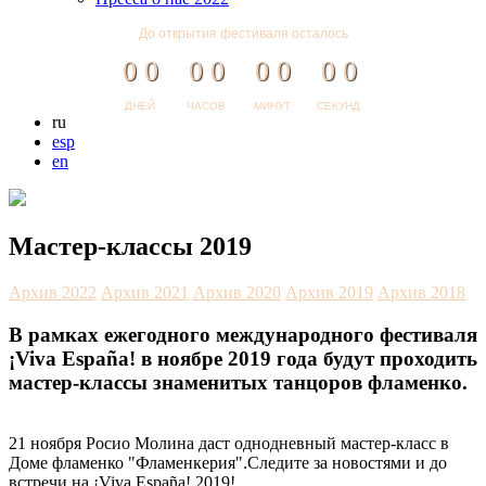
До открытия фестиваля осталось
0
0
0
0
0
0
0
0
ДНЕЙ
ЧАСОВ
МИНУТ
СЕКУНД
ru
esp
en
Мастер-классы 2019
Архив 2022
Архив 2021
Архив 2020
Архив 2019
Архив 2018
В рамках ежегодного международного фестиваля
¡Viva España! в ноябре 2019 года будут проходить
мастер-классы знаменитых танцоров фламенко.
21 ноября Росио Молина даст однодневный мастер-класс в
Доме фламенко "Фламенкерия".Следите за новостями и до
встречи на ¡Viva España! 2019!