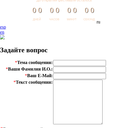
До открытия фестиваля осталось
0
0
0
0
0
0
0
0
ДНЕЙ
ЧАСОВ
МИНУТ
СЕКУНД
ru
esp
en
Задайте вопрос
*
Тема сообщения:
*
Ваши Фамилия И.О.:
*
Ваш E-Mail:
*
Текст сообщения: