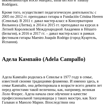
аккомпаниатора Rocío Márquez, Inma del Río и Yasaray
Rodríguez.
Кроме того, осуществляет педагогическую деятельность: c
2005 по 2012 гг. преподавал гитары в Fundación Cristina Heeren
(Севилья). В 2011 г. давал мастер-класс в Консерватории
Вильнюса (Литва), в 2014 и 2015 гг. преподавал на курсах в
Летней Королевской Международной Академии в Нёшато
(Бельгия), в 2016 и 2017 гг. – давал мастер-класс в рамках
фестиваля гитары Maestro Joaquín Rodrigo (город Куартель,
Испания).
Адела Кампайо (Adela Campallo)
Адела Кампайо родилась в Севилье в 1977 году в семье,
известной своими традициями фламенко. И именно здесь, в
семье Кампайо, она дебютировала в возрасте всего девяти лет
перед артистами такой величины, как, например, великая
Лоло Флорес. Адела начала свое обучение в качестве
профессиональной танцовщицы у таких маэстро, как Хосе
Гальван и Маноло Марин. Впоследствии она