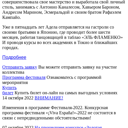
совершенствовала свое мастерство и выработала свой личный
стиль, занимаясь с Антонио Каналесом, Хавьером Бароном,
Андресом Марином, Эсмеральдой и своим братом Рафаэлем
Кампайо.
Уже в пятнадцать лет Адела отправляется на гастроли со
своими братьями в Японию, где проводит более шести
месяцев, работая танцовщицей в таблао «ЭЛЬ ФЛАМЕНКО»
И проводя курсы во всех академиях в Токио и ближайших
городах.
Подробнее
Отправить заявку
Вы можете отправить заявку на участие
коллектива
Программа фестиваля
Ознакомьтесь с программой
мероприятия
Купить
билет
Купить билет он-лайн на самых выгодных условиях
14 октября 2022
ВНИМАНИЕ!
Изменения в программе Фестиваля-2022. Конкурсная
программа фестиваля «¡Viva España!»-2022 не состоится в
связи с непредвиденными обстоятельствами!
07 октября 2022
На прошедшем конкурсе «Золотая