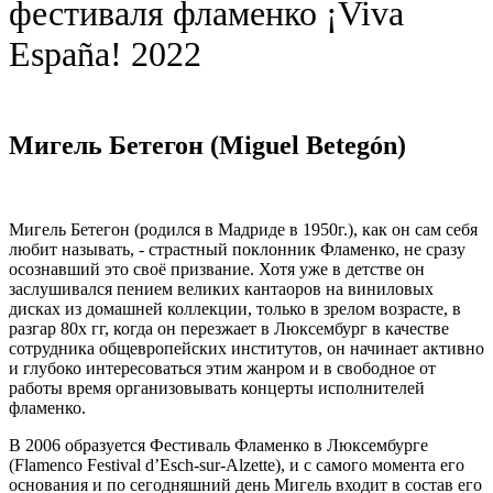
фестиваля фламенко ¡Viva
España! 2022
Мигель Бетегон (Miguel Betegón)
Мигель Бетегон (родился в Мадриде в 1950г.), как он сам себя
любит называть, - страстный поклонник Фламенко, не сразу
осознавший это своё призвание. Хотя уже в детстве он
заслушивался пением великих кантаоров на виниловых
дисках из домашней коллекции, только в зрелом возрасте, в
разгар 80х гг, когда он перезжает в Люксембург в качестве
сотрудника общевропейских институтов, он начинает активно
и глубоко интересоваться этим жанром и в свободное от
работы время организовывать концерты исполнителей
фламенко.
В 2006 образуется Фестиваль Фламенко в Люксембурге
(Flamenco Festival d’Esch-sur-Alzette), и с самого момента его
основания и по сегодняшний день Мигель входит в состав его