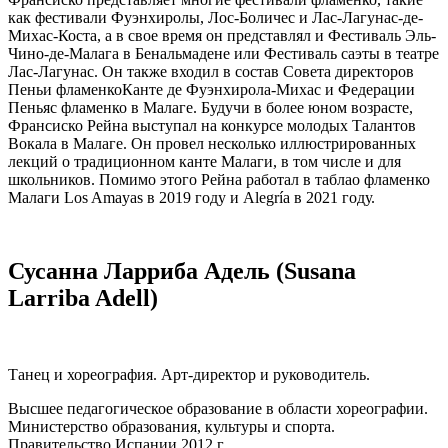
как фестивали Фуэнхиролы, Лос-Боличес и Лас-Лагунас-де-
Михас-Коста, а в свое время он представлял и Фестиваль Эль-
Чино-де-Малага в Бенальмадене или Фестиваль саэты в театре
Лас-Лагунас. Он также входил в состав Совета директоров
Пеньи фламенкоКанте де Фуэнхирола-Михас и Федерации
Пеньяс фламенко в Малаге. Будучи в более юном возрасте,
Франсиско Рейна выступал на конкурсе молодых Талантов
Вокала в Малаге. Он провел несколько иллюстрированных
лекций о традиционном канте Малаги, в том числе и для
школьников. Помимо этого Рейна работал в таблао фламенко
Малаги Los Amayas в 2019 году и Alegría в 2021 году.
Сусанна Ларриба Адель (Susana
Larriba Adell)
Танец и хореография. Арт-директор и руководитель.
Высшее педагогическое образование в области хореографии.
Министерство образования, культуры и спорта.
Правительство Испании 2012 г.