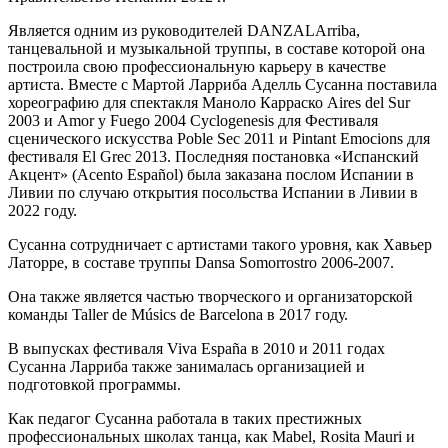
Является одним из руководителей DANZALArriba,
танцевальной и музыкальной труппы, в составе которой она
построила свою профессиональную карьеру в качестве
артиста. Вместе с Мартой Ларриба Аделль Сусанна поставила
хореографию для спектакля Маноло Карраско Aires del Sur
2003 и Amor y Fuego 2004 Cyclogenesis для Фестиваля
сценического искусства Poble Sec 2011 и Pintant Emocions для
фестиваля El Grec 2013. Последняя постановка «Испанский
Акцент» (Acento Español) была заказана послом Испании в
Ливии по случаю открытия посольства Испании в Ливии в
2022 году.
Сусанна сотрудничает с артистами такого уровня, как Хавьер
Латорре, в составе труппы Dansa Somorrostro 2006-2007.
Она также является частью творческого и организаторской
команды Taller de Músics de Barcelona в 2017 году.
В выпусках фестиваля Viva España в 2010 и 2011 годах
Сусанна Ларриба также занималась организацией и
подготовкой программы.
Как педагог Сусанна работала в таких престижных
профессиональных школах танца, как Mabel, Rosita Mauri и