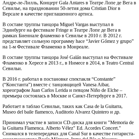
Андре-ле-Лилль, Концерт Gala Antares в Театре Лопе де Вега в
Севилье, на праздновании 50-летия дома Cristian Dior в
Версале в качестве приглашенного артиса.
В составе труппы танцора Miguel Vargas выступал в
Эдинбурге на фестивале Fringe и Театре Лопе де Вега в
рамках Биеннале фламенко в Севилье в 2010 г. В 2012 г.
представляет сольную программу hace “Javier Gómez y grupo”
на 1-м Фестивале Фламенко в Монреале.
В составе труппы танцора José Galán выступал на Фестивале
Фламенко в Хересе в 2013 г., в Нимесе в 2014, в Teatro Central
Севильи.
В 2016 г. работал в постановке спектакля “Constante”
(“Константа”) вместе с танцовщицей Vanesa Aibar,
хореографом Juan Carlos Lerida и певцом Niño de Elche –
премьера состоялась в Москве и Санкт-Петербурге в 2017.
Работает в таблао Севильи, таких как Casa de la Guitarra,
Museo del baile flamenco, Auditorio Alvarez Quintero и др.
Принимал участие в записи CD-диска для книги "Memoria de
la Guitarra Flamenca. Alberto Vélez" Ed. Acordes Concert."
Снимался в телепередачах для Canal Sur в качестве гитариста-