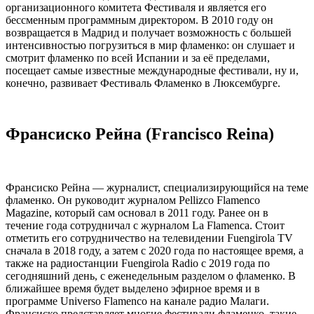
организационного комитета Фестиваля и является его
бессменным программным директором. В 2010 году он
возвращается в Мадрид и получает возможность с большей
интенсивностью погрузиться в мир фламенко: он слушает и
смотрит фламенко по всей Испании и за её пределами,
посещает самые извеcтные международные фестивали, ну и,
конечно, развивает Фестиваль Фламенко в Люксембурге.
Франсиско Рейна (Francisco Reina)
Франсиско Рейна — журналист, специализирующийся на теме
фламенко. Он руководит журналом Pellizco Flamenco
Magazine, который сам основал в 2011 году. Ранее он в
течение года сотрудничал с журналом La Flamenca. Стоит
отметить его сотрудничество на телевидении Fuengirola TV
сначала в 2018 году, а затем с 2020 года по настоящее время, а
также на радиостанции Fuengirola Radio с 2019 года по
сегодняшний день, с еженедельным разделом о фламенко. В
ближайшее время будет выделено эфирное время и в
программе Universo Flamenco на канале радио Малаги.
Франсиско представляет многие фестивали фламенко, такие