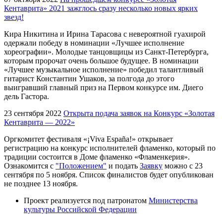
Кентаврита» 2021 зажглось сразу несколько новых ярких
звезд!
Кира Никитина и Ирина Тарасова с невероятной гуахирой
одержали победу в номинации «Лучшее исполнение
хореографии». Молодые танцовщицы из Санкт-Петербурга,
которым пророчат очень большое будущее. В номинации
«Лучшее музыкальное исполнение» победил талантливый
гитарист Константин Ушаков, за полгода до этого
выигравший главный приз на Первом конкурсе им. Диего
дель Гастора.
23 сентября 2022
Открыта подача заявок на Конкурс «Золотая
Кентаврита — 2022»
Оргкомитет фестиваля «¡Viva España!» открывает
регистрацию на конкурс исполнителей фламенко, который по
традиции состоится в Доме фламенко «Фламенкерия».
Ознакомится с
"Положением"
и подать
Заявку
можно с 23
сентября по 5 ноября. Список финалистов будет опубликован
не позднее 13 ноября.
Проект реализуется под патронатом
Министерства
культуры Российской Федерации