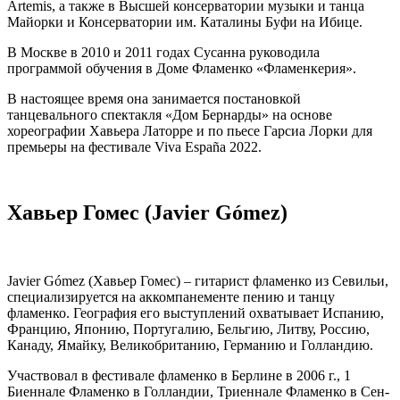
Artemis, а также в Высшей консерватории музыки и танца
Майорки и Консерватории им. Каталины Буфи на Ибице.
В Москве в 2010 и 2011 годах Сусанна руководила
программой обучения в Доме Фламенко «Фламенкерия».
В настоящее время она занимается постановкой
танцевального спектакля «Дом Бернарды» на основе
хореографии Хавьера Латорре и по пьесе Гарсиа Лорки для
премьеры на фестивале Viva España 2022.
Хавьер Гомес (Javier Gómez)
Javier Gómez (Хавьер Гомес) – гитарист фламенко из Севильи,
специализируется на аккомпанементе пению и танцу
фламенко. География его выступлений охватывает Испанию,
Францию, Японию, Португалию, Бельгию, Литву, Россию,
Канаду, Ямайку, Великобританию, Германию и Голландию.
Участвовал в фестивале фламенко в Берлине в 2006 г., 1
Биеннале Фламенко в Голландии, Триеннале Фламенко в Сен-