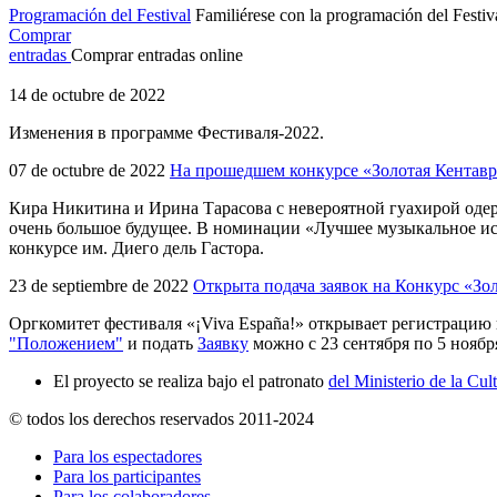
Programación del Festival
Familiérese con la programación del Festiv
Comprar
entradas
Comprar entradas online
14 de octubre de 2022
Изменения в программе Фестиваля-2022.
07 de octubre de 2022
На прошедшем конкурсе «Золотая Кентаври
Кира Никитина и Ирина Тарасова с невероятной гуахирой од
очень большое будущее. В номинации «Лучшее музыкальное ис
конкурсе им. Диего дель Гастора.
23 de septiembre de 2022
Открыта подача заявок на Конкурс «Зо
Оргкомитет фестиваля «¡Viva España!» открывает регистрацию
"Положением"
и подать
Заявку
можно с 23 сентября по 5 ноябр
El proyecto se realiza bajo el patronato
del Ministerio de la Cul
© todos los derechos reservados 2011-2024
Para los espectadores
Para los participantes
Para los colaboradores