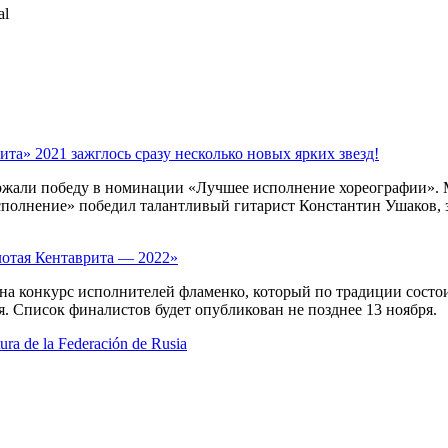
al
та» 2021 зажглось сразу несколько новых ярких звезд!
ержали победу в номинации «Лучшее исполнение хореографии».
полнение» победил талантливый гитарист Константин Ушаков, з
лотая Кентаврита — 2022»
 на конкурс исполнителей фламенко, который по традиции состо
я. Список финалистов будет опубликован не позднее 13 ноября.
tura de la Federación de Rusia